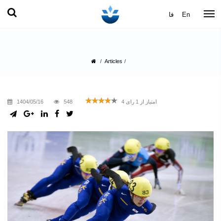
فا
En
Articles
‌
1404/05/16
548
4
رای
1
امتیاز از