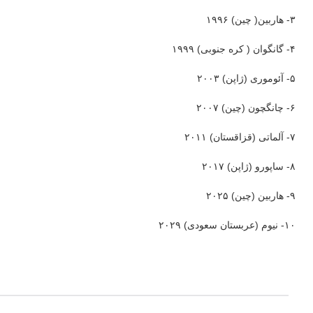
۳- هاربین( چین) ۱۹۹۶
۴- گانگوان ( کره جنوبی) ۱۹۹۹
۵- آئوموری (ژاپن) ۲۰۰۳
۶- چانگچون (چین) ۲۰۰۷
۷- آلماتی (قزاقستان) ۲۰۱۱
۸- ساپورو (ژاپن) ۲۰۱۷
۹- هاربین (چین) ۲۰۲۵
۱۰- نیوم (عربستان سعودی) ۲۰۲۹