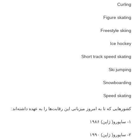
Curling
Figure skating
Freestyle skiing
Ice hockey
Short track speed skating
Ski jumping
Snowboarding
Speed skating
کشورهایی که تا به امروز میزبانی این رقابت‌ها را به عهده داشته‌اند:
۱- ساپورو( ژاپن) ۱۹۸۶
۲- ساپورو( ژاپن) ۱۹۹۰