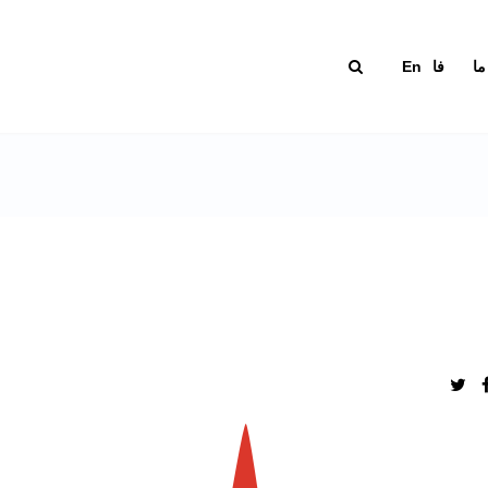
ما
فا
En