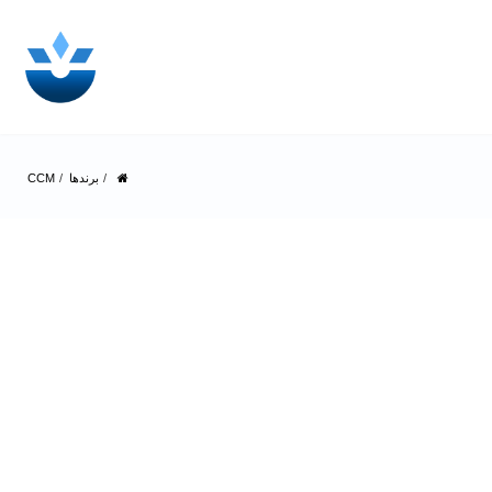
برندها
CCM