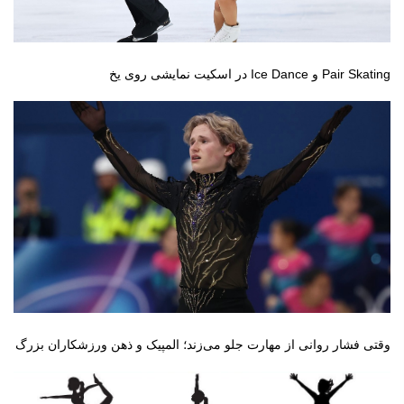
Pair Skating و Ice Dance در اسکیت نمایشی روی یخ
وقتی فشار روانی از مهارت جلو می‌زند؛ المپیک و ذهن ورزشکاران بزرگ