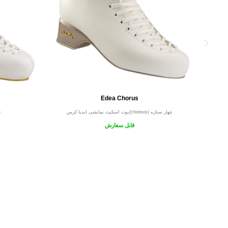
Edea Chorus
بوت اسکیت نمایشی ایدیا کرس(choreus) چهار ستاره
ب
قابل سفارش