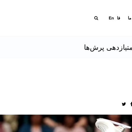
ما
فا
En
متیازدهی پرش‌ها